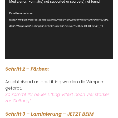
Video-
Media error: Format(s) not supported or source(s) not found
Player
Datei herunterladen:
https://wimpernwelle.de/admin/data/file/Video%20Wimpernwelle%20Power%20Pa
d%20Wimpern%20Lifting%20D%20Kurze%20Version%2025.10.18.mp4?_=1
Schritt 2 – Färben:
Anschließend an das Lifting werden die Wimpern
gefärbt.
So kommt Ihr neuer Lifting-Effekt noch viel stärker
zur Geltung!
Schritt 3 – Laminierung – JETZT BEIM