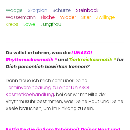
Waage
–
Skorpion
–
Schütze
–
Steinbock
–
Wassermann
–
Fische
–
Widder
–
Stier
–
Zwillinge
–
Krebs
–
Löwe
–
Jungfrau
Du willst erfahren, was die
LUNASOL
Rhythmuskosmetik ®
und
Ti
erkreiskosmetik ®
für
Dich persönlich
bewirken können?
Dann freue ich mich sehr über Deine
Terminvereinbarung zu einer LUNASOL-
Kosmetikbehandlung
, bei der wir mit Hilfe der
Rhythmusuhr bestimmen, was Deine Haut und Deine
Seele brauchen, um im Einklang zu sein.
Entfalte die
äußere Schönheit Deiner Haut
und