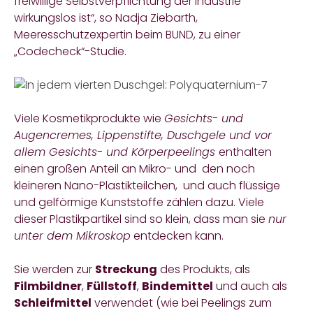
freiwillige Selbstverpflichtung der Industrie
wirkungslos ist“, so Nadja Ziebarth,
Meeresschutzexpertin beim BUND, zu einer
„Codecheck“-Studie.
Viele Kosmetikprodukte wie
Gesichts- und
Augencremes, Lippenstifte, Duschgele und vor
alle
m Gesichts- und Körperpeelings
enthalten
einen großen Anteil an Mikro- und den noch
kleineren Nano-Plastikteilchen, und auch flüssige
und gelförmige Kunststoffe zählen dazu. Viele
dieser Plastikpartikel sind so klein, dass man sie
nur
unter dem Mikroskop
entdecken kann.
Sie werden zur
Streckung
des Produkts, als
Filmbildner
,
Füllstoff
,
Bindemittel
und auch als
Schleifmittel
verwendet (wie bei Peelings zum