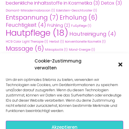
bedenkliche Inhaltsstoffe in Kosmetika
(3)
Detox
(3)
Diamant-Mikrodermabrasion
(1)
Edelstein-Gesichtsroller
(1)
Entspannung
(7)
Erholung
(6)
Feuchtigkeit
(4)
Frühling
(2)
Fußpflege
(1)
Hautpflege
(18)
Hautreinigung
(4)
HC9 Color Light Therapie
(1)
Herbst
(1)
konventionelle Kosmetik
(1)
Massage
(6)
Mikroplastik
(1)
Mond-Energie
(1)
Naturkosmetik
(5)
onkologische Kosmetik
(1)
Raunächte
Cookie-Zustimmung
Sommer
(6)
UV-Schutz
(2)
2022/23
(1)
Valentinstag
(1)
verwalten
Wimpernwelle
(1)
Winter
(1)
Um dir ein optimales Erlebnis zu bieten, verwenden wir
Technologien wie Cookies, um Geräte­informationen zu speichern
und/oder darauf zuzugreifen. Wenn du diesen Technologien
zustimmst, können wir Daten wie das Surf­verhalten oder eindeutige
IDs auf dieser Website verarbeiten. Wenn du deine Zustimmung
nicht erteilst oder zurückziehst, können bestimmte Merkmale und
Funktionen beeinträchtigt werden.
Galerie
Datenschutzerklärung
Akzeptieren