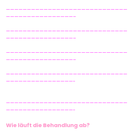
—————————————————————————————
————————————————–
—————————————————————————————
————————————————–
—————————————————————————————
————————————————–
—————————————————————————————
————————————————-
—————————————————————————————
————————————————-
Wie läuft die Behandlung ab?