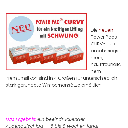
Die
neuen
Power Pads
CURVY aus
anschmiegsa
mem,
hautfreundlic
hem
Premiumsilikon sind in 4 Größen für unterschiedlich
stark gerundete Wimpernansätze erhältlich.
Das Ergebnis:
ein beeindruckender
Augenaufschlag – 6 bis 8 Wochen lang!