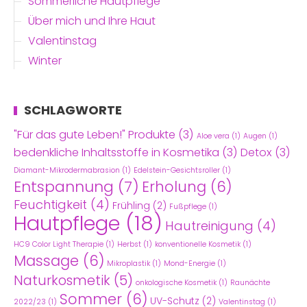
Sommerliche Hautpflege
Über mich und Ihre Haut
Valentinstag
Winter
SCHLAGWORTE
"Für das gute Leben!" Produkte
(3)
Aloe vera
(1)
Augen
(1)
bedenkliche Inhaltsstoffe in Kosmetika
(3)
Detox
(3)
Diamant-Mikrodermabrasion
(1)
Edelstein-Gesichtsroller
(1)
Entspannung
(7)
Erholung
(6)
Feuchtigkeit
(4)
Frühling
(2)
Fußpflege
(1)
Hautpflege
(18)
Hautreinigung
(4)
HC9 Color Light Therapie
(1)
Herbst
(1)
konventionelle Kosmetik
(1)
Massage
(6)
Mikroplastik
(1)
Mond-Energie
(1)
Naturkosmetik
(5)
onkologische Kosmetik
(1)
Raunächte
Sommer
(6)
UV-Schutz
(2)
2022/23
(1)
Valentinstag
(1)