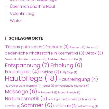
Über mich und Ihre Haut
Valentinstag
Winter
SCHLAGWORTE
"Für das gute Leben!" Produkte
(3)
Aloe vera
(1)
Augen
(1)
bedenkliche Inhaltsstoffe in Kosmetika
(3)
Detox
(3)
Diamant-Mikrodermabrasion
(1)
Edelstein-Gesichtsroller
(1)
Entspannung
(7)
Erholung
(6)
Feuchtigkeit
(4)
Frühling
(2)
Fußpflege
(1)
Hautpflege
(18)
Hautreinigung
(4)
HC9 Color Light Therapie
(1)
Herbst
(1)
konventionelle Kosmetik
(1)
Massage
(6)
Mikroplastik
(1)
Mond-Energie
(1)
Naturkosmetik
(5)
onkologische Kosmetik
(1)
Raunächte
Sommer
(6)
UV-Schutz
(2)
2022/23
(1)
Valentinstag
(1)