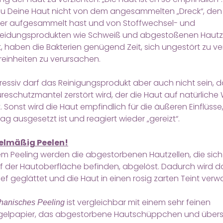
u Deine Haut nicht von dem angesammelten „Dreck“, den
er aufgesammelt hast und von Stoffwechsel- und
eidungsprodukten wie Schweiß und abgestoßenen Hautz
t, haben die Bakterien genügend Zeit, sich ungestört zu 
einheiten zu verursachen.
essiv darf das Reinigungsprodukt aber auch nicht sein, d
reschutzmantel zerstört wird, der die Haut auf natürliche
. Sonst wird die Haut empfindlich für die äußeren Einflüsse
ag ausgesetzt ist und reagiert wieder „gereizt“.
gelmäßig Peelen!
em Peeling werden die abgestorbenen Hautzellen, die sic
f der Hautoberfläche befinden, abgelöst. Dadurch wird d
ief geglättet und die Haut in einen rosig zarten Teint verw
ist vergleichbar mit einem sehr feinen
hanisches Peeling
gelpapier, das abgestorbene Hautschüppchen und über