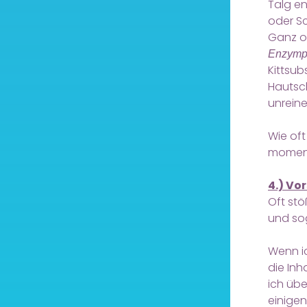
Talg en
oder Sc
Ganz o
Enzymp
Kittsu
Hautsc
unreine
Wie of
moment
4.) Vo
Oft stö
und so
Wenn i
die In
ich übe
einigen