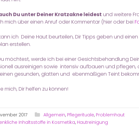
uch Du unter Deiner Kratzakne leidest
und weitere Fr
ch mich über einen Anruf oder Kommentar (hier oder bei
F
ann ich Deine Haut beurteilen, Dir Tipps geben und einen
lan erstellen.
u möchtest, werde ich bei einer Gesichtsbehandlung Dei
ionell ausreinigen sowie intensiv aufbauen und pflegen,
 einen gesunden, glatten und ebenmäßigen Teint bekom
ue mich, Dir helfen zu können!
ovember 2017
Allgemein
,
Pflegerituale
,
Problemhaut
nkliche Inhaltsstoffe in Kosmetika
,
Hautreinigung