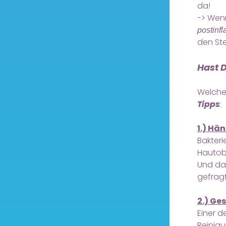
da!
-> Wen
postinf
den Ste
Hast 
Welche
Tipps
:
1.) Hä
Bakteri
Hautobe
Und dan
gefragt
2.) Ge
Einer d
Reinigu