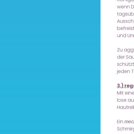
wenn D
tagsüb
Aussch
befreis
und Unr
Zu aggr
der Säu
schützt
jeden T
3.) re
Mit ein
lose au
Hautrel
Ein
mec
Schmir