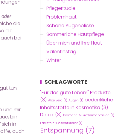
zündungen
Pflegerituale
Problemhaut
 oder
elche die
Schöne Augenblicke
so die
Sommerliche Hautpflege
 auch bei
Über mich und Ihre Haut
Valentinstag
Winter
SCHLAGWORTE
 gut tun
"Für das gute Leben!" Produkte
(3)
bedenkliche
Aloe vera
(1)
Augen
(1)
Inhaltsstoffe in Kosmetika
(3)
e und mir
Detox
(3)
Diamant-Mikrodermabrasion
(1)
aue, bin
sich in
Edelstein-Gesichtsroller
(1)
Entspannung
(7)
toffe, auch