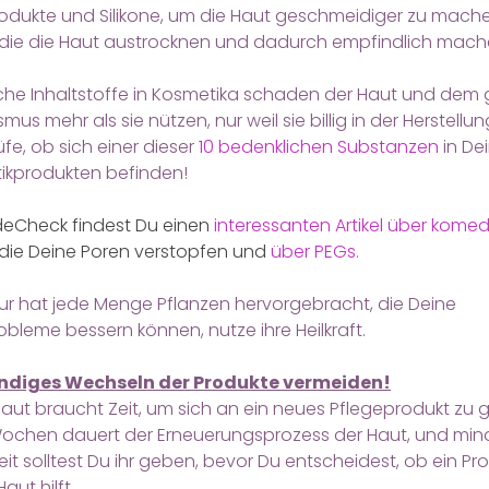
rodukte und Silikone, um die Haut geschmeidiger zu mach
, die die Haut austrocknen und dadurch empfindlich mach
iche Inhaltstoffe in Kosmetika schaden der Haut und de
mus mehr als sie nützen, nur weil sie billig in der Herstellun
fe, ob sich einer dieser
10 bedenklichen Substanzen
in De
ikprodukten befinden!
deCheck findest Du einen
interessanten Artikel über kom
die Deine Poren verstopfen und
über PEGs.
ur hat jede Menge Pflanzen hervorgebracht, die Deine
bleme bessern können, nutze ihre Heilkraft.
ändiges Wechseln der Produkte vermeiden!
aut braucht Zeit, um sich an ein neues Pflegeprodukt zu
Wochen dauert der Erneuerungsprozess der Haut, und min
eit solltest Du ihr geben, bevor Du entscheidest, ob ein Pr
aut hilft.