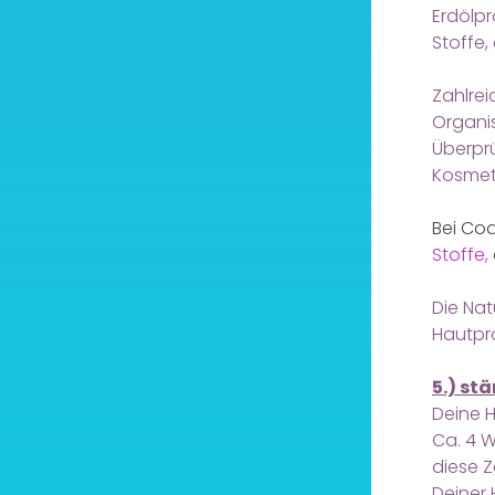
Erdölp
Stoffe
Zahlre
Organis
Überprü
Kosmet
Bei Co
Stoffe,
Die Nat
Hautpro
5.) st
Deine H
Ca. 4 
diese Z
Deiner H