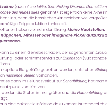
tzakne
(auch
Acne fatitia, Skin Picking Disorder, Dermatillo
genannt) ist eigentlich keine Akne i
coriée des jeunes filles
chen Sinn, denn die klassischen Aknezeichen wie vergröße
ermäßige Talgproduktion fehlen oft.
troffenen haben vielmehr den Drang,
kleine Hautstellen,
hüppchen, Mitesser oder imaginäre Pickel aufzukrat
quetschen.
s kann zu einem Gewebeschaden, der sogenannten
Erosio
ürfung) oder schlimmstenfalls zur
(Substanzdef
Exkoriation
ühren.
 kapillare Blutgefäße getroffen werden, entstehen
Blutun
uch
vorhanden.
nässende Stellen
mt es dann im Heilungsverlauf zur
, hat man 
Schorfbildung
Ansatzpunkt zum Kratzen!
t werden die Stellen immer größer und die
wi
Narbenbildung
igt.
s nun eine bakterielle Infektion dazu kommt, ist tatsächlich e