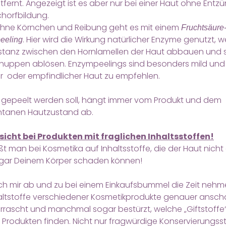
tfernt. Angezeigt ist es aber nur bei einer Haut ohne Ent
horfbildung.
hne Körnchen und Reibung geht es mit einem
Fruchtsäure-
. Hier wird die Wirkung natürlicher Enzyme genutzt, w
eeling
bstanz zwischen den Hornlamellen der Haut abbauen und 
huppen ablösen. Enzympeelings sind besonders mild und
r oder empfindlicher Haut zu empfehlen.
t gepeelt werden soll, hängt immer vom Produkt und dem
anen Hautzustand ab.
rsicht bei Produkten mit fraglichen Inhaltsstoffen!
ßt man bei Kosmetika auf Inhaltsstoffe, die der Haut nicht
gar Deinem Körper schaden können!
ch mir ab und zu bei einem Einkaufsbummel die Zeit nehm
haltstoffe verschiedener Kosmetikprodukte genauer ansch
rrascht und manchmal sogar bestürzt, welche „Giftstoffe“ 
 Produkten finden. Nicht nur fragwürdige Konservierungss