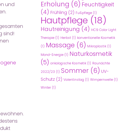
Erholung
(6)
Feuchtigkeit
en und
en.
(4)
Frühling
(2)
Fußpflege
(1)
Hautpflege
(18)
m gesamten
Hautreinigung
(4)
HC9 Color Light
g sind!
Therapie
(1)
Herbst
(1)
konventionelle Kosmetik
inen
Massage
(6)
(1)
Mikroplastik
(1)
Naturkosmetik
Mond-Energie
(1)
(5)
edogene
onkologische Kosmetik
(1)
Raunächte
Sommer
(6)
UV-
2022/23
(1)
Schutz
(2)
Valentinstag
(1)
Wimpernwelle
(1)
Winter
(1)
 gewöhnen.
destens
odukt