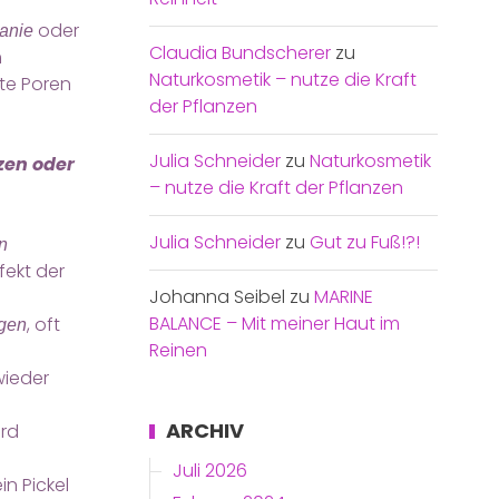
oder
manie
Claudia Bundscherer
zu
m
Naturkosmetik – nutze die Kraft
rte Poren
der Pflanzen
Julia Schneider
zu
Naturkosmetik
zen oder
– nutze die Kraft der Pflanzen
Julia Schneider
zu
Gut zu Fuß!?!
n
ekt der
Johanna Seibel
zu
MARINE
BALANCE – Mit meiner Haut im
, oft
gen
Reinen
wieder
ARCHIV
rd
Juli 2026
in Pickel