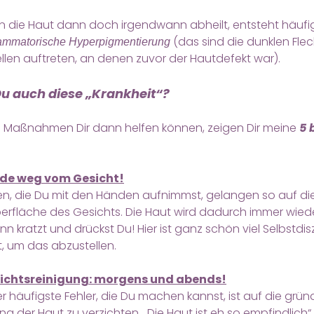
n die Haut dann doch irgendwann abheilt, entsteht häufi
(das sind die dunklen Flec
lammatorische Hyperpigmentierung
llen auftreten, an denen zuvor der Hautdefekt war).
Du auch diese „Krankheit“?
 Maßnahmen Dir dann helfen können, zeigen Dir meine
5 
nde weg vom Gesicht!
en, die Du mit den Händen aufnimmst, gelangen so auf di
rfläche des Gesichts. Die Haut wird dadurch immer wieder
n kratzt und drückst Du! Hier ist ganz schön viel Selbstdisz
, um das abzustellen.
sichtsreinigung: morgens und abends!
er häufigste Fehler, die Du machen kannst, ist auf die grün
ng der Haut zu verzichten. „Die Haut ist eh so empfindlich“