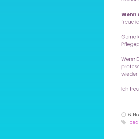
Wenn a
freue i
Gerne k
Pflegep
Wenn D
profess
wieder
Ich fre
6. N
bede