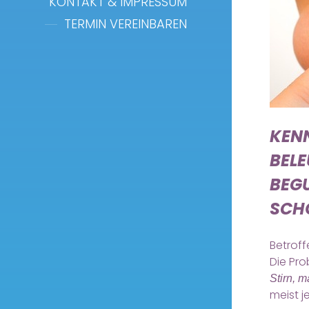
KONTAKT & IMPRESSUM
TERMIN VEREINBAREN
KENN
BELE
EGUT
CHO
Betroff
Die Pro
Stirn, 
meist 