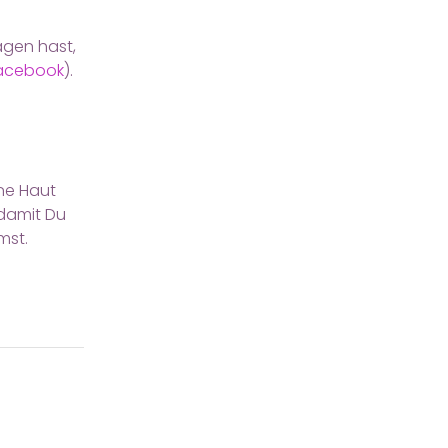
agen hast,
acebook
).
ne Haut
 damit Du
mst.