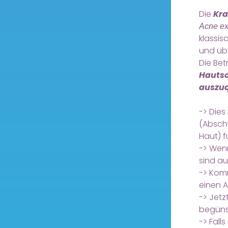
Die
Kra
Acne ex
klassis
und üb
Die Be
Hautsc
auszu
-> Die
(Absch
Haut) f
-> Wenn
sind a
-> Kom
einen 
-> Jetz
begünst
-> Fall