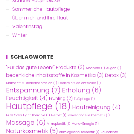
Schöne Augenblicke
Sommerliche Hautpflege
Über mich und Ihre Haut
Valentinstag
Winter
SCHLAGWORTE
"Für das gute Leben!" Produkte
(3)
Aloe vera
(1)
Augen
(1)
bedenkliche Inhaltsstoffe in Kosmetika
(3)
Detox
(3)
Diamant-Mikrodermabrasion
(1)
Edelstein-Gesichtsroller
(1)
Entspannung
(7)
Erholung
(6)
Feuchtigkeit
(4)
Frühling
(2)
Fußpflege
(1)
Hautpflege
(18)
Hautreinigung
(4)
HC9 Color Light Therapie
(1)
Herbst
(1)
konventionelle Kosmetik
(1)
Massage
(6)
Mikroplastik
(1)
Mond-Energie
(1)
Naturkosmetik
(5)
onkologische Kosmetik
(1)
Raunächte